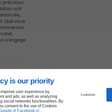
c précision
ation soit
enforcée,
et. Que vous
commercial
rrand,
Pol s'engage
cy is our priority
 improve user experience by
re
Customize
nt and ads, as well as analyzing
ng social networks functionalities. By
t-
you consent to the use of Cookies
Google
Facebook
.