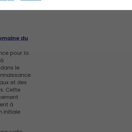
domaine du
ance pour la
 à
 dans le
connaissance
aux et des
s. Cette
acement
ent à
 initiale
 nouvelle