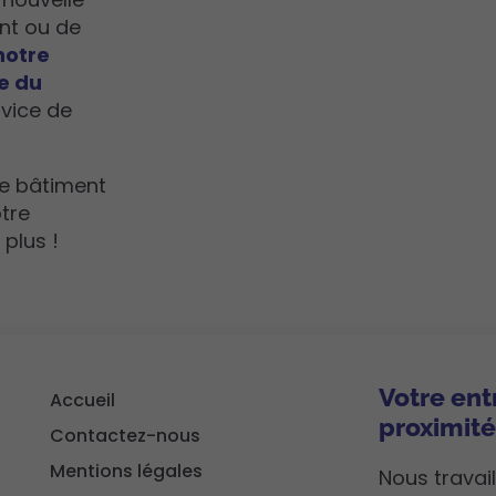
ant ou de
notre
e du
rvice de
de bâtiment
tre
plus !
Votre ent
Accueil
proximit
Contactez-nous
Mentions légales
Nous travail