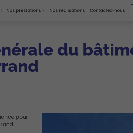
l
Nos prestations
Nos réalisations
Contactez-nous
énérale du bâtim
rrand
fiance pour
rand.