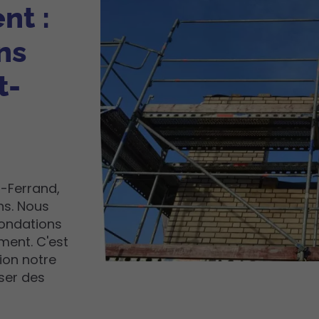
nt :
ns
t-
-Ferrand,
ns. Nous
fondations
iment. C'est
ion notre
iser des