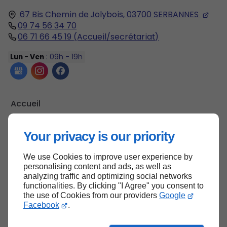
67 Bis Chemin de Jolybois,
03700
SERBANNES
09 74 56 34 70
06 71 66 45 19
(Accueil/secrétariat)
Lun - Ven
: 09h - 19h
Accueil
Contactez-nous
Your privacy is our priority
Mentions légales
Plan du site
We use Cookies to improve user experience by
personalising content and ads, as well as
analyzing traffic and optimizing social networks
functionalities. By clicking "I Agree" you consent to
Haut de page
the use of Cookies from our providers
Google
Facebook
.